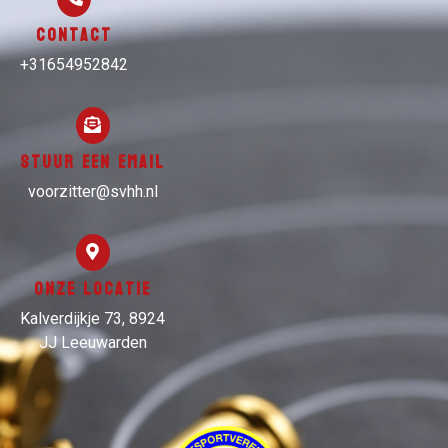
Contact
+31654952842
Stuur een email
voorzitter@svhh.nl
Onze locatie
Kalverdijkje 73, 8924
JJ Leeuwarden