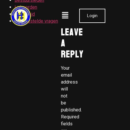
Bestuursleden
Lid worden
Veiligheid
Login
Veel gestelde vragen
Leave
a
Reply
Your
email
address
will
not
be
published.
Required
fields