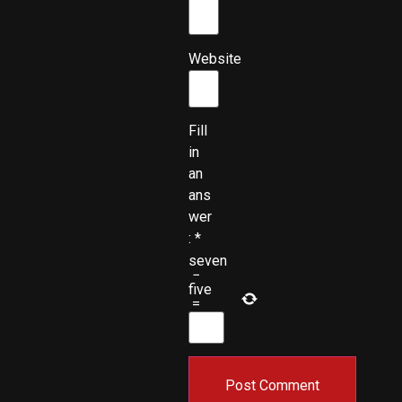
Website
Fill
in
an
ans
wer
:
*
seven
−
five
=