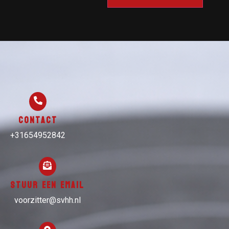
Contact
+31654952842
Stuur een email
voorzitter@svhh.nl