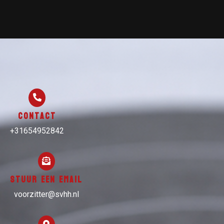
Contact
+31654952842
Stuur een email
voorzitter@svhh.nl