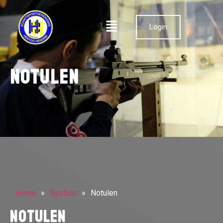
Login
Notulen
Home
»
Bestuur
»
Notulen
Notulen