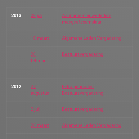
2013
08 juli
Aanname-nieuwe-leden-
meegeefexemplaar
18 maart
Algemene Leden Vergadering
26
Bestuursvergadering
februari
2012
27
Extra gehouden
augustus
Bestuursvergadering
2 juli
Bestuursvergadering
26 maart
Algemene Leden Vergadering