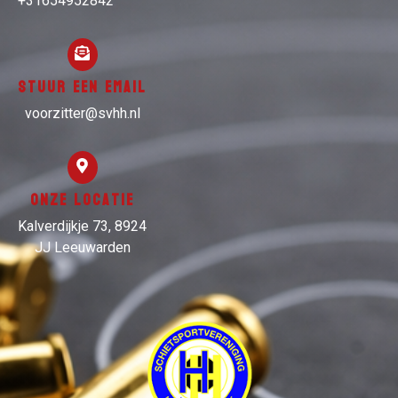
+31654952842
Stuur een email
voorzitter@svhh.nl
Onze locatie
Kalverdijkje 73, 8924
JJ Leeuwarden