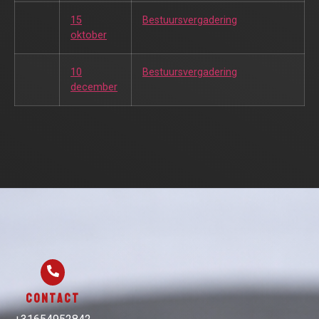
15
Bestuursvergadering
oktober
10
Bestuursvergadering
december
Contact