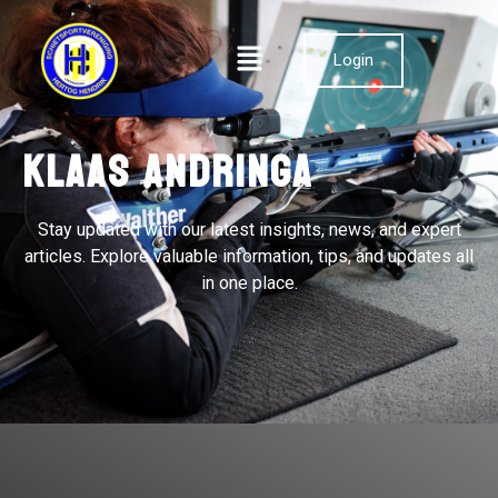
Login
Klaas Andringa
Stay updated with our latest insights, news, and expert
articles. Explore valuable information, tips, and updates all
in one place.