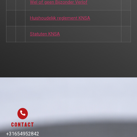
Wel of geen Bijzonder Verlof
Huishoudelijk reglement KNSA
Statuten KNSA
Contact
+31654952842