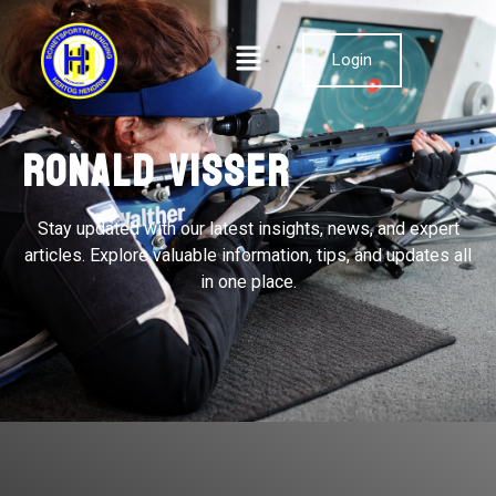
Login
Ronald Visser
Stay updated with our latest insights, news, and expert
articles. Explore valuable information, tips, and updates all
in one place.