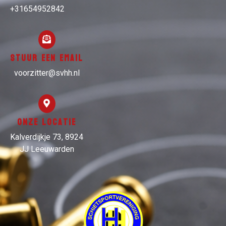
+31654952842
Stuur een email
voorzitter@svhh.nl
Onze locatie
Kalverdijkje 73, 8924
JJ Leeuwarden