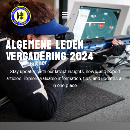
Login
Algemene Leden
Vergadering 2024
Stay updated with our latest insights, news, and expert
articles. Explore valuable information, tips, and updates all
in one place.