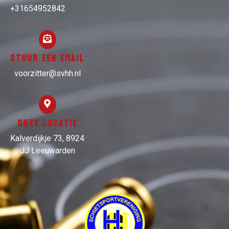
+31654952842
Stuur een email
voorzitter@svhh.nl
Onze locatie
Kalverdijkje 73, 8924
JJ Leeuwarden