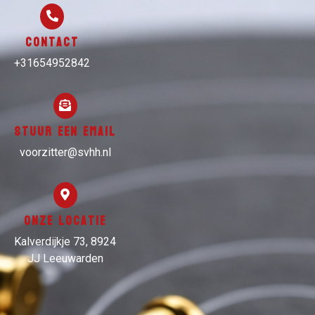
Contact
+31654952842
Stuur een email
voorzitter@svhh.nl
Onze locatie
Kalverdijkje 73, 8924
JJ Leeuwarden