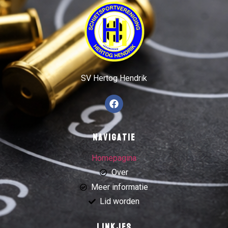
SV Hertog Hendrik
Navigatie
Homepagina
Over
Meer informatie
Lid worden
Linkjes