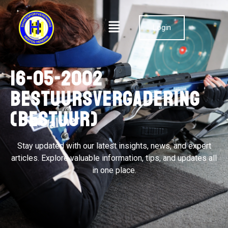
Login
16-05-2002
Bestuursvergadering
(bestuur)
Stay updated with our latest insights, news, and expert
articles. Explore valuable information, tips, and updates all
in one place.