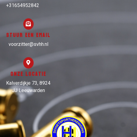
+31654952842
Stuur een email
voorzitter@svhh.nl
Onze locatie
Kalverdijkje 73, 8924
JJ Leeuwarden