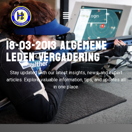
Login
18-03-2013 Algemene
Leden Vergadering
Stay updated with our latest insights, news, and expert
articles. Explore valuable information, tips, and updates all
in one place.