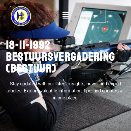
Login
18-11-1992
Bestuursvergadering
(bestuur)
Stay updated with our latest insights, news, and expert
articles. Explore valuable information, tips, and updates all
in one place.