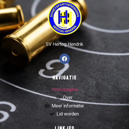
SV Hertog Hendrik
Navigatie
Homepagina
Over
Meer informatie
Lid worden
Linkjes