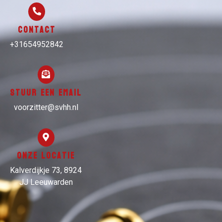
Contact
+31654952842
Stuur een email
voorzitter@svhh.nl
Onze locatie
Kalverdijkje 73, 8924
JJ Leeuwarden