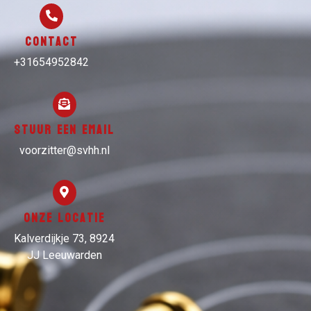
Contact
+31654952842
Stuur een email
voorzitter@svhh.nl
Onze locatie
Kalverdijkje 73, 8924
JJ Leeuwarden