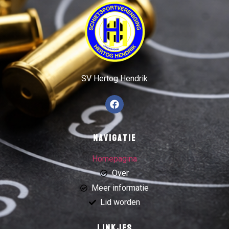
SV Hertog Hendrik
Navigatie
Homepagina
Over
Meer informatie
Lid worden
Linkjes