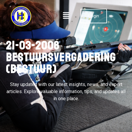
Login
21-03-2008
Bestuursvergadering
(bestuur)
Stay updated with our latest insights, news, and expert
articles. Explore valuable information, tips, and updates all
in one place.