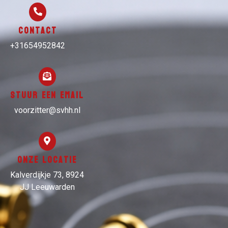
Contact
+31654952842
Stuur een email
voorzitter@svhh.nl
Onze locatie
Kalverdijkje 73, 8924
JJ Leeuwarden