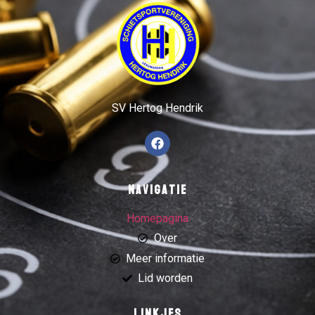
SV Hertog Hendrik
Navigatie
Homepagina
Over
Meer informatie
Lid worden
Linkjes