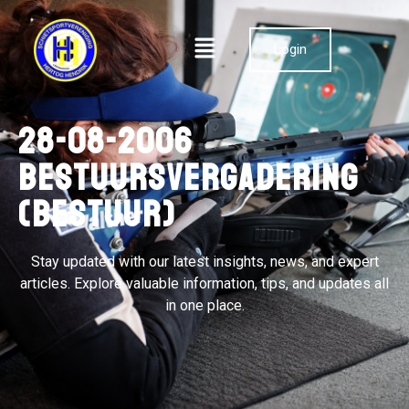
Login
28-08-2006
Bestuursvergadering
(bestuur)
Stay updated with our latest insights, news, and expert
articles. Explore valuable information, tips, and updates all
in one place.