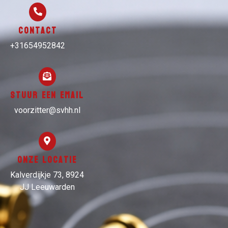
Contact
+31654952842
Stuur een email
voorzitter@svhh.nl
Onze locatie
Kalverdijkje 73, 8924
JJ Leeuwarden