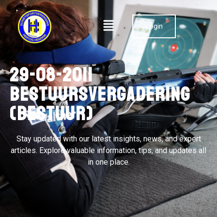
Login
29-08-2011
Bestuursvergadering
(bestuur)
Stay updated with our latest insights, news, and expert
articles. Explore valuable information, tips, and updates all
in one place.