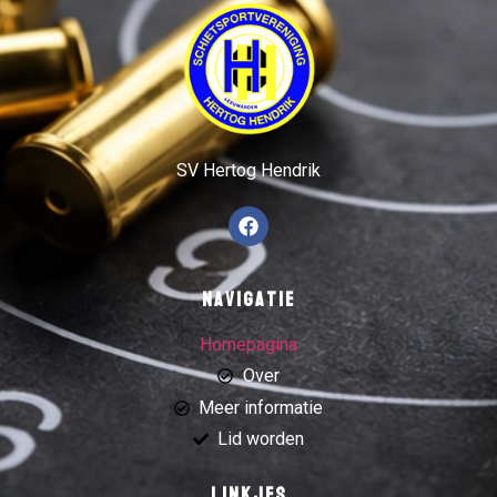
SV Hertog Hendrik
Navigatie
Homepagina
Over
Meer informatie
Lid worden
Linkjes