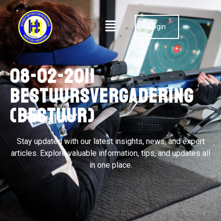
Login
08-02-2011
Bestuursvergadering
(bestuur)
Stay updated with our latest insights, news, and expert
articles. Explore valuable information, tips, and updates all
in one place.