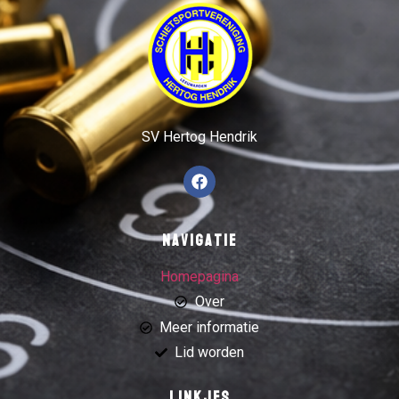
SV Hertog Hendrik
Navigatie
Homepagina
Over
Meer informatie
Lid worden
Linkjes