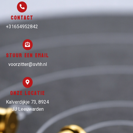
Contact
+31654952842
Stuur een email
voorzitter@svhh.nl
Onze locatie
Kalverdijkje 73, 8924
JJ Leeuwarden