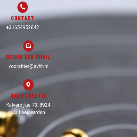
Contact
+31654952842
Stuur een email
voorzitter@svhh.nl
Onze locatie
Kalverdijkje 73, 8924
JJ Leeuwarden