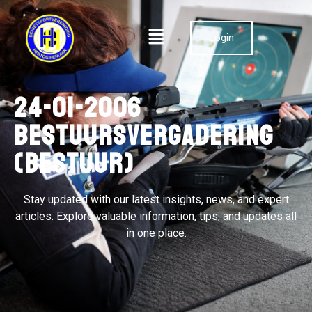
Login
24-01-2006
Bestuursvergadering
(bestuur)
Stay updated with our latest insights, news, and expert
articles. Explore valuable information, tips, and updates all
in one place.