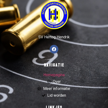
SV Hertog Hendrik
Navigatie
Homepagina
Over
Meer informatie
Lid worden
Linkjes